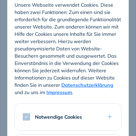
Wir schützen, was wichtig ist
Unsere Webseite verwendet Cookies. Diese
haben zwei Funktionen: Zum einen sind sie
Unsere Soft- und Hardwarelösungen garantieren den
erforderlich für die grundlegende Funktionalität
höchsten Schutz sämtlicher Medizin- und
unserer Website. Zum anderen können wir mit
Patientendaten. Wir denken Sicherheit von Anfang
Hilfe der Cookies unsere Inhalte für Sie immer
an mit, erfüllen alle gesetzlichen Anforderungen und
weiter verbessern. Hierzu werden
gehen darüber hinaus.
pseudonymisierte Daten von Website-
Besuchern gesammelt und ausgewertet. Das
Einverständnis in die Verwendung der Cookies
Mehr zu IT-Sicherheit und Datenschutz
können Sie jederzeit widerrufen. Weitere
Informationen zu Cookies auf dieser Website
finden Sie in unserer
Datenschutzerklärung
und zu uns im
Impressum
.
Das sagen unsere Kunden
Notwendige Cookies
Referenzen entdecken